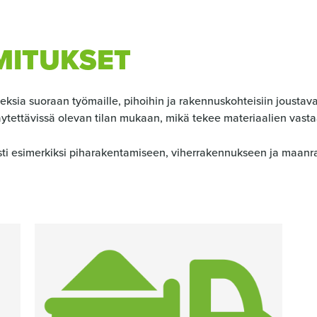
MITUKSET
neksia suoraan työmaille, pihoihin ja rakennuskohteisiin joustavas
äytettävissä olevan tilan mukaan, mikä tekee materiaalien vast
esti esimerkiksi piharakentamiseen, viherrakennukseen ja maan