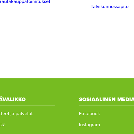
Rautakauppatoimitukset
Talvikunnossapito
ÄVALIKKO
SOSIAALINEN MEDI
teet ja palvelut
Facebook
stä
Instagram