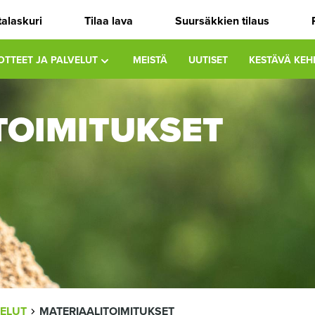
talaskuri
Tilaa lava
Suursäkkien tilaus
OTTEET JA PALVELUT
MEISTÄ
UUTISET
KESTÄVÄ KEH
TOIMITUKSET
ELUT
MATERIAALITOIMITUKSET