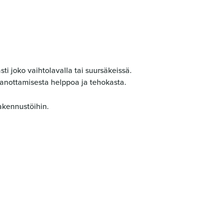
ti joko vaihtolavalla tai suursäkeissä.
aanottamisesta helppoa ja tehokasta.
rakennustöihin.