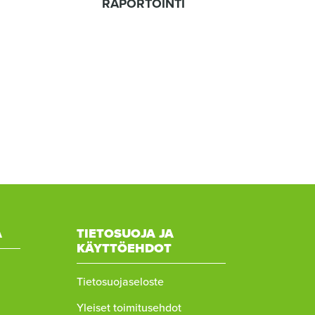
RAPORTOINTI
A
TIETOSUOJA JA
KÄYTTÖEHDOT
Tietosuojaseloste
Yleiset toimitusehdot