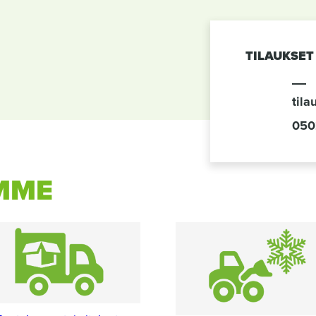
TILAUKSET
tila
050
MME