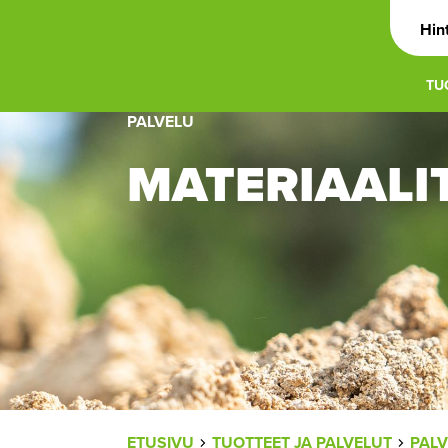
Hin
TU
PALVELU
MATERIAALI
ETUSIVU
TUOTTEET JA PALVELUT
PALV