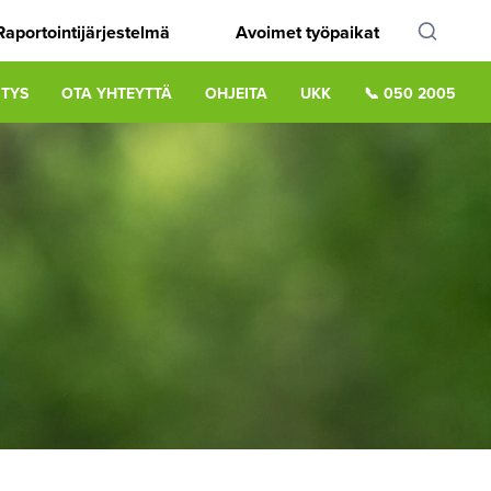
Raportointijärjestelmä
Avoimet työpaikat
ITYS
OTA YHTEYTTÄ
OHJEITA
UKK
📞 050 2005