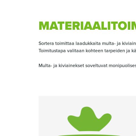
MURUPOLKU
MATERIAALITOI
Sortera toimittaa laadukkaita multa- ja kiviai
Toimitustapa valitaan kohteen tarpeiden ja k
Multa- ja kiviainekset soveltuvat monipuolis