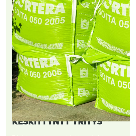
SORTERA OY ON
YMPÄRISTÖ-,
VAIHTOLAVA- JA
KULJETUSPALVELUIHIN
KESKITTYNYT YRITYS