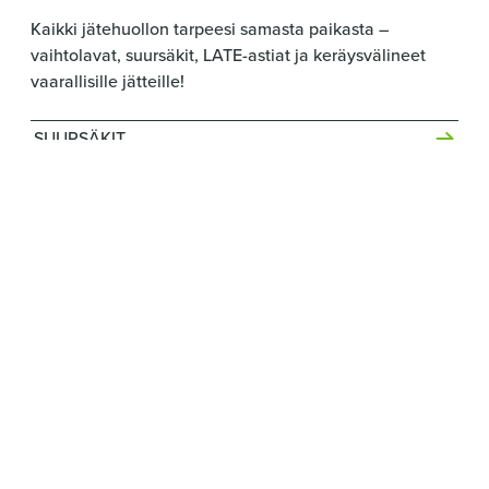
Kaikki jätehuollon tarpeesi samasta paikasta –
vaihtolavat, suursäkit, LATE-astiat ja keräysvälineet
vaarallisille jätteille!
SUURSÄKIT
VAIHTOLAVAT
LATET
VAARALLISTEN JÄTTEIDEN KERÄYSVÄLINEET
TIETOSUOJA-ASTIA